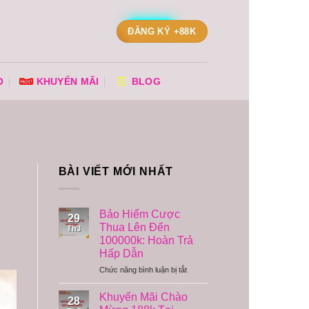
ĐĂNG KÝ +88K
O
KHUYẾN MÃI
BLOG
BÀI VIẾT MỚI NHẤT
Bảo Hiểm Cược
29
Thua Lên Đến
Th3
100000k: Hoàn Trả
Hấp Dẫn
ở
Chức năng bình luận bị tắt
Bảo
Hiểm
Khuyến Mãi Chào
28
Cược