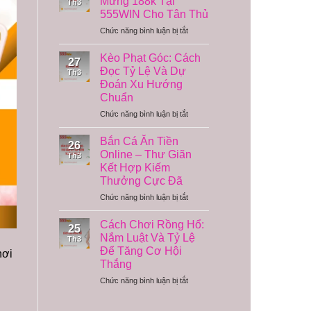
Mừng 188k Tại
Th3
Thua
555WIN Cho Tân Thủ
Lên
ở
Chức năng bình luận bị tắt
Đến
Khuyến
100000k:
Mãi
Hoàn
Kèo Phạt Góc: Cách
27
Chào
Trả
Đọc Tỷ Lệ Và Dự
Th3
Mừng
Hấp
Đoán Xu Hướng
188k
Dẫn
Chuẩn
Tại
555WIN
ở
Chức năng bình luận bị tắt
Cho
Kèo
Tân
Phạt
Bắn Cá Ăn Tiền
26
Thủ
Góc:
Online – Thư Giãn
Th3
Cách
Kết Hợp Kiếm
Đọc
Thưởng Cực Đã
Tỷ
Lệ
ở
Chức năng bình luận bị tắt
Và
Bắn
Dự
Cá
Cách Chơi Rồng Hổ:
25
Đoán
Ăn
Nắm Luật Và Tỷ Lệ
Th3
Xu
Tiền
Để Tăng Cơ Hội
hơi
Hướng
Online
Thắng
Chuẩn
–
Thư
ở
Chức năng bình luận bị tắt
Giãn
Cách
Kết
Chơi