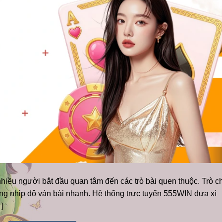
i nhiều người bắt đầu quan tâm đến các trò bài quen thuộc. Trò c
ùng nhịp độ ván bài nhanh. Hệ thống trực tuyến 555WIN đưa xì
]