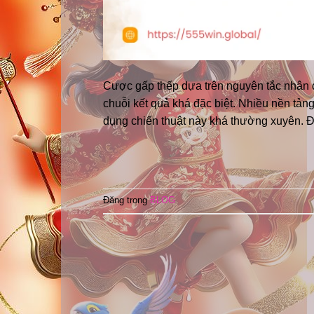
Cược gấp thếp dựa trên nguyên tắc nhân đ
chuỗi kết quả khá đặc biệt. Nhiều nền tản
dụng chiến thuật này khá thường xuyên. 
Đăng trong
BLOG