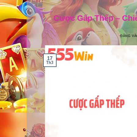
Cược Gấp Thếp – Chiế
ĐĂNG V
17
Th3