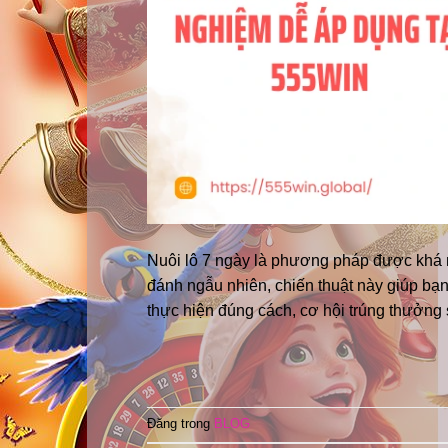
Nuôi lô 7 ngày là phương pháp được khá n
đánh ngẫu nhiên, chiến thuật này giúp bạ
thực hiện đúng cách, cơ hội trúng thưởng 
Đăng trong
BLOG