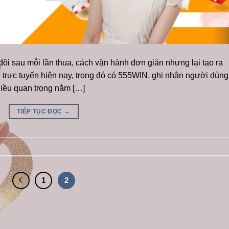
ôi sau mỗi lần thua, cách vận hành đơn giản nhưng lại tạo ra
g trực tuyến hiện nay, trong đó có 555WIN, ghi nhận người dùng
Điều quan trọng nằm […]
TIẾP TỤC ĐỌC
→
1
2