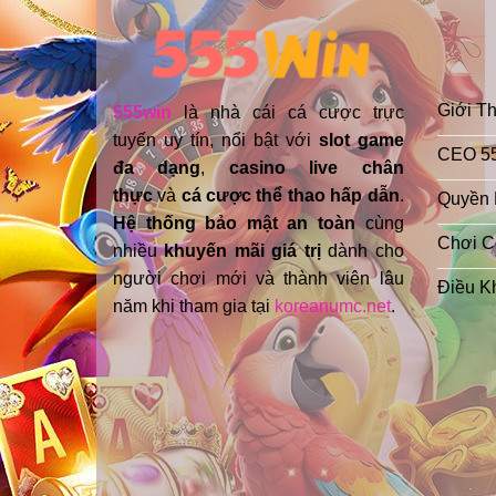
Giới T
555win
là nhà cái cá cược trực
tuyến uy tín, nổi bật với
slot game
CEO 5
đa dạng
,
casino live chân
thực
và
cá cược thể thao hấp dẫn
.
Quyền 
Hệ thống bảo mật an toàn
cùng
Chơi C
nhiều
khuyến mãi giá trị
dành cho
người chơi mới và thành viên lâu
Điều K
năm khi tham gia tại
koreanumc.net
.