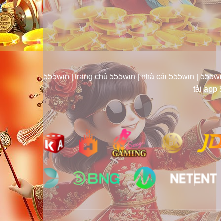
555win | trang chủ 555win | nhà cái 555win | 555wi
tải app