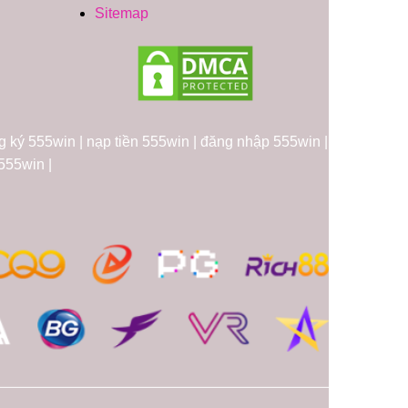
Sitemap
ng ký 555win | nạp tiền 555win | đăng nhập 555win |
555win |