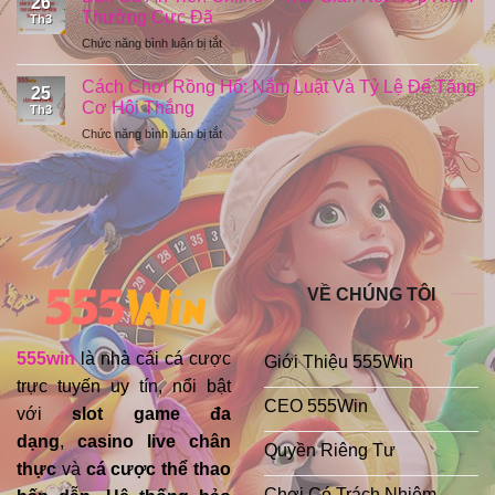
26
Góc:
Cho
Thưởng Cực Đã
Th3
Cách
Tân
ở
Chức năng bình luận bị tắt
Đọc
Thủ
Bắn
Tỷ
Cá
Lệ
Cách Chơi Rồng Hổ: Nắm Luật Và Tỷ Lệ Để Tăng
25
Ăn
Và
Cơ Hội Thắng
Th3
Tiền
Dự
ở
Chức năng bình luận bị tắt
Online
Đoán
Cách
–
Xu
Chơi
Thư
Hướng
Rồng
Giãn
Chuẩn
Hổ:
Kết
Nắm
Hợp
Luật
Kiếm
Và
Thưởng
Tỷ
Cực
VỀ CHÚNG TÔI
Lệ
Đã
Để
Tăng
555win
là nhà cái cá cược
Cơ
Giới Thiệu 555Win
Hội
trực tuyến uy tín, nổi bật
Thắng
CEO 555Win
với
slot game đa
dạng
,
casino live chân
Quyền Riêng Tư
thực
và
cá cược thể thao
Chơi Có Trách Nhiệm