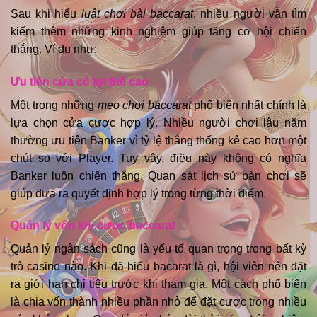
Sau khi hiểu
luật chơi bài baccarat
, nhiều người vẫn tìm
kiếm thêm những kinh nghiệm giúp tăng cơ hội chiến
thắng. Ví dụ như:
Ưu tiên cửa có lợi thế cao
Một trong những
mẹo chơi baccarat
phổ biến nhất chính là
lựa chọn cửa cược hợp lý. Nhiều người chơi lâu năm
thường ưu tiên Banker vì tỷ lệ thắng thống kê cao hơn một
chút so với Player. Tuy vậy, điều này không có nghĩa
Banker luôn chiến thắng. Quan sát lịch sử bàn chơi sẽ
giúp đưa ra quyết định hợp lý trong từng thời điểm.
Quản lý vốn khi cược baccarat
Quản lý ngân sách cũng là yếu tố quan trọng trong bất kỳ
trò casino nào. Khi đã hiểu bacarat là gì, hội viên nên đặt
ra giới hạn chi tiêu trước khi tham gia. Một cách phổ biến
là chia vốn thành nhiều phần nhỏ để đặt cược trong nhiều