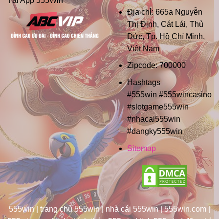
Tải App 555Win
Địa chỉ: 665a Nguyễn
Thị Định, Cát Lái, Thủ
Đức, Tp. Hồ Chí Minh,
Việt Nam
Zipcode: 700000
Hashtags
#555win #555wincasino
#slotgame555win
#nhacai555win
#dangky555win
Sitemap
555win | trang chủ 555win | nhà cái 555win | 555win.com |