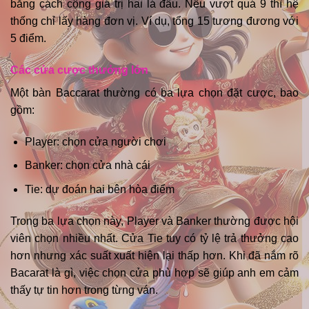
bằng cách cộng giá trị hai lá đầu. Nếu vượt quá 9 thì hệ
thống chỉ lấy hàng đơn vị. Ví dụ, tổng 15 tương đương với
5 điểm.
Các cửa cược thưởng lớn
Một bàn Baccarat thường có ba lựa chọn đặt cược, bao
gồm:
Player: chọn cửa người chơi
Banker: chọn cửa nhà cái
Tie: dự đoán hai bên hòa điểm
Trong ba lựa chọn này, Player và Banker thường được hội
viên chọn nhiều nhất. Cửa Tie tuy có tỷ lệ trả thưởng cao
hơn nhưng xác suất xuất hiện lại thấp hơn. Khi đã nắm rõ
Bacarat là gì, việc chọn cửa phù hợp sẽ giúp anh em cảm
thấy tự tin hơn trong từng ván.