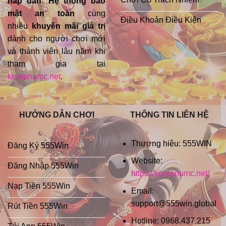
hấp dẫn
.
Hệ thống bảo
mật an toàn
cùng
Điều Khoản Điều Kiện
nhiều
khuyến mãi giá trị
dành cho người chơi mới
và thành viên lâu năm khi
tham gia tại
koreanumc.net
.
HƯỚNG DẪN CHƠI
THÔNG TIN LIÊN HỆ
Thương hiệu: 555WIN
Đăng Ký 555Win
Website:
Đăng Nhập 555Win
https://koreanumc.net/
Nạp Tiền 555Win
Email:
support@555win.global
Rút Tiền 555Win
Hotline: 0968.437.215