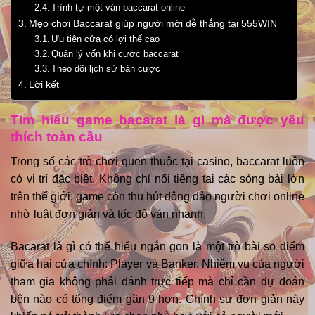
Trình tự một ván baccarat online
Mẹo chơi Baccarat giúp người mới dễ thắng tại 555WIN
Ưu tiên cửa có lợi thế cao
Quản lý vốn khi cược baccarat
Theo dõi lịch sử bàn cược
Lời kết
Tìm hiểu game bacarat là gì mà được yêu
thích toàn cầu
Trong số các trò chơi quen thuộc tại casino, baccarat luôn
có vị trí đặc biệt. Không chỉ nổi tiếng tại các sòng bài lớn
trên thế giới, game còn thu hút đông đảo người chơi online
nhờ luật đơn giản và tốc độ ván nhanh.
Bacarat là gì có thể hiểu ngắn gọn là một trò bài so điểm
giữa hai cửa chính: Player và Banker. Nhiệm vụ của người
tham gia không phải đánh trực tiếp mà chỉ cần dự đoán
bên nào có tổng điểm gần 9 hơn. Chính sự đơn giản này