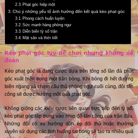
Phạt góc hiệp một
Chú ý những yếu tố ảnh hưởng đến kết quả kèo phạt góc
Phong cách huấn luyện
Sức mạnh hàng phòng ngự
Diễn biến tỷ số trận
Mặt sân và thời tiết
Kèo phạt góc tuy dễ chơi nhưng không dễ
đoán
Kèo phạt góc là dạng cược dựa trên tổng số lần đá phạt
góc xuất hiện trong một trận bóng. Khi bóng đi hết đường
biên ngang và chạm cầu thủ phòng ngự cuối cùng, đội tấn
công sẽ được hưởng một quả phạt góc.
Không giống các kiểu cược liên quan trực tiếp đến tỷ số,
kèo phạt góc tập trung vào nhịp độ tấn công của trận đấu.
Những đội có xu hướng dồn ép đối thủ hoặc thường
xuyên sử dụng các tình huống tạt bóng sẽ tạo ra nhiều quả