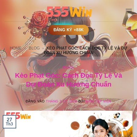
Bỏ
qua
nội
dung
ĐĂNG KÝ +88K
HOME
»
BLOG
»
KÈO PHẠT GÓC: CÁCH ĐỌC TỶ LỆ VÀ DỰ
ĐOÁN XU HƯỚNG CHUẨN
BLOG
Kèo Phạt Góc: Cách Đọc Tỷ Lệ Và
Dự Đoán Xu Hướng Chuẩn
ĐĂNG VÀO
THÁNG 3 27, 2026
BỞI
BIÊN TẬP VIÊN
27
Th3