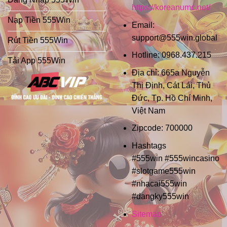
https://koreanumc.net/
Nạp Tiền 555Win
Email:
support@555win.global
Rút Tiền 555Win
Hotline: 0968.437.215
Tải App 555Win
Địa chỉ: 665a Nguyễn
Thị Định, Cát Lái, Thủ
Đức, Tp. Hồ Chí Minh,
Việt Nam
Zipcode: 700000
Hashtags
#555win #555wincasino
#slotgame555win
#nhacai555win
#dangky555win
Sitemap